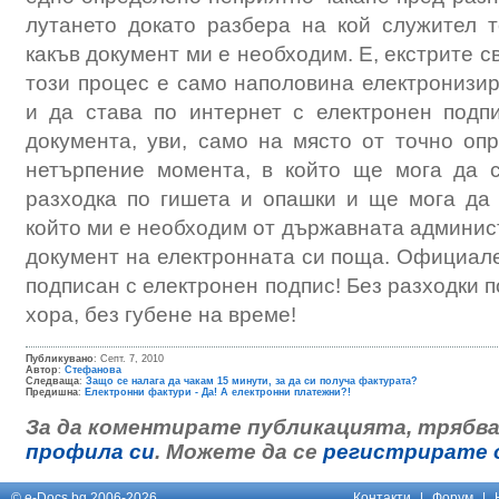
лутането докато разбера на кой служител 
какъв документ ми е необходим. Е, екстрите с
този процес е само наполовина електронизи
и да става по интернет с електронен подп
документа, уви, само на място от точно оп
нетърпение момента, в който ще мога да с
разходка по гишета и опашки и ще мога да 
който ми е необходим от държавната админис
документ на електронната си поща. Официале
подписан с електронен подпис! Без разходки п
хора, без губене на време!
Публикувано
: Септ. 7, 2010
Автор
:
Стефанова
Следваща
:
Защо се налага да чакам 15 минути, за да си получа фактурата?
Предишна
:
Електронни фактури - Да! А електронни платежни?!
За да коментирате публикацията, трябва
профила си
. Можете да се
регистрирате 
© e-Docs.bg 2006-2026
Контакти
|
Форум
|