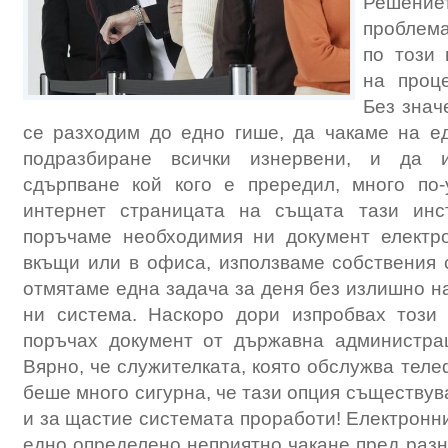
Решение
проблема
по този 
на проц
Без знач
се разходим до едно гише, да чакаме на е
подразбиране всички изнервени, и да 
сдърпване кой кого е прередил, много по
интернет страницата на същата тази инс
поръчаме необходимия ни документ електр
вкъщи или в офиса, използваме собствения 
отмятаме една задача за деня без излишно н
ни система. Наскоро дори изпробвах този 
поръчах документ от държавна администрац
Вярно, че служителката, която обслужва тел
беше много сигурна, че тази опция съществув
и за щастие системата проработи! Електронн
едно определено неприятно чакане пред разни