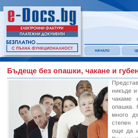
НАЧАЛО
Ц
Бъдеще без опашки, чакане и губе
Представ
никъде и
чакаме 
опашка. 
много д
степен 
още да и