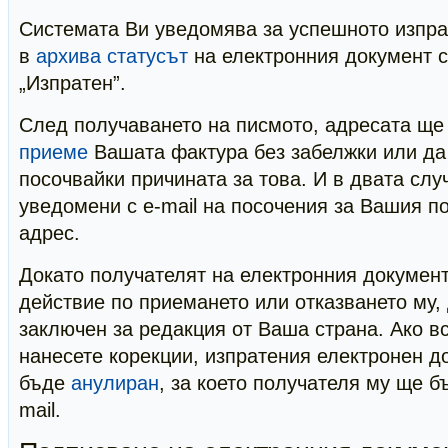
Системата Ви уведомява за успешното изпра
в
архива
статусът
на електронния документ 
„Изпратен”.
След получаването на писмото, адресата ще
приеме
Вашата фактура без забелжки или да
посочвайки причината за това. И в двата сл
уведомени с e-mail на посочения за Вашия п
адрес.
Докато получателят на електронния докумен
действие по приемането или отказването му,
заключен за редакция от Ваша страна. Ако в
нанесете корекции, изпратения електронен д
бъде
анулиран
, за което получателя му ще б
mail.