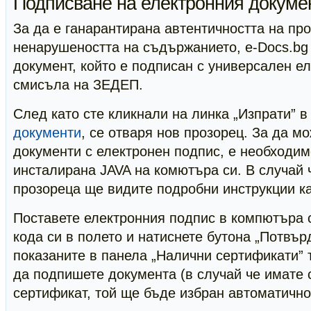
Подписване на електронния докуме
За да е ганарантирана автентичността на пр
ненарушеността на съдържанието, e-Docs.bg
документ, който е подписан с универсален е
смисъла на ЗЕДЕП.
След като сте кликнали на линка „Изпрати” 
документи
, се отваря нов прозорец. За да м
документи с електронен подпис, е необходим
инсталирана JAVA на комютъра си. В случай ч
прозореца ще видите подробни инструкции ка
Поставете електронния подпис в компютъра 
кода си в полето и натиснете бутона „Потвър
показаните в панела „Налични сертификати” т
да подпишете документа (в случай че имате
сертификат, той ще бъде избран автоматично