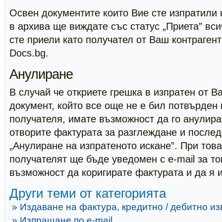
Освен документите които Вие сте изпратили 
в архива ще виждате със статус „Приета” вси
сте приели като получател от Ваш контрагент
Docs.bg.
Анулиране
В случай че откриете грешка в изпратен от В
документ, който все още не е бил потвърден 
получателя, имате възможност да го анулират
отворите фактурата за разглеждане и послед
„Анулиране на изпратеното искане”. При това
получателят ще бъде уведомен с e-mail за то
възможност да коригирате фактурата и да я 
Други теми от категорията
» Издаване на фактура, кредитно / дебитно и
» Изпращане по e-mail