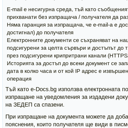
E-mail е несигурна среда, тъй като съобщения
прихванати без изпращача / получателя да ра
Няма гаранция за изпращача, че e-mail-а е дос
достигнал) до получателя
Електронните документи се съхраняват на на
подсигурени за целта сървъри и достъпът до 
през подсигурени крипритрани канали (HTTPS
Историята за достъп до всеки документ се запа
дата в колко часа и от кой IP адрес е извърше
операция
Тъй като e-Docs.bg използва електронната п
изпращане на уведомления за издадени доку
на ЗЕДЕП са спазени.
При изпращане на документа можете да доб
пояснения, които получателя ще види в писм