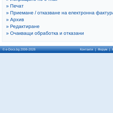
» Печат
» Приемане / отказване на електронна фактур
» Архив
» Редактиране
» Очакващи обработка и отказани
© e-Docs.bg 2006-2026
Контакти
|
Форум
|