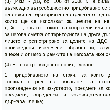
(3) (Изм. - ДВ, бр. 106 от 2008 г., в сила
възмездно вътреобщностно придобиване се 
на стоки на територията на страната от дан
които ще се използват за целите на нег
дейност, когато стоките са изпратени или т
за негова сметка от територията на друга дъ
лицето е регистрирано за целите на ДДС 
произведени, извлечени, обработени, заку
внесени от него в рамките на неговата иконо
(4) Не е вътреобщностно придобиване:
1. придобиването на стоки, за които д
специален ред на облагане за стоки
произведения на изкуството, предмети за к
предмети, определен в законодателств
държава членка;