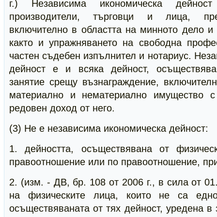
г.) Независима икономическа дейнос
производители, търговци и лица, пре
включително в областта на минното дело и 
както и упражняването на свободна профе
частен съдебен изпълнител и нотариус. Нез
дейност е и всяка дейност, осъществяв
занятие срещу възнаграждение, включителн
материално и нематериално имущество с
редовен доход от него.
(3) Не е независима икономическа дейност:
1. дейността, осъществявана от физичес
правоотношение или по правоотношение, при
2. (изм. - ДВ, бр. 108 от 2006 г., в сила от 0
на физическите лица, които не са едно
осъществяваната от тях дейност, уредена в 