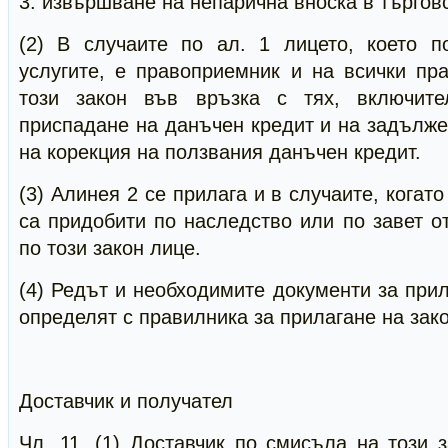
3. извършване на непарична вноска в търгов
(2) В случаите по ал. 1 лицето, което п
услугите, е правоприемник и на всички пр
този закон във връзка с тях, включит
приспадане на данъчен кредит и на задълж
на корекция на ползвания данъчен кредит.
(3) Алинея 2 се прилага и в случаите, когато
са придобити по наследство или по завет 
по този закон лице.
(4) Редът и необходимите документи за прил
определят с правилника за прилагане на зак
Доставчик и получател
Чл. 11. (1) Доставчик по смисъла на този з