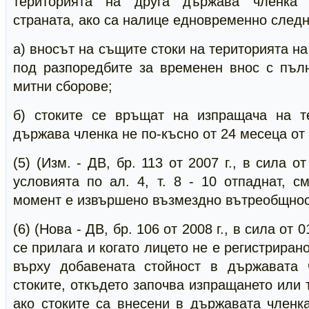
територията на друга държава членка 
страната, ако са налице едновременно следн
а) вносът на същите стоки на територията н
под разпоредбите за временен внос с пъл
митни сборове;
б) стоките се връщат на изпращача на т
държава членка не по-късно от 24 месеца от
(5) (Изм. - ДВ, бр. 113 от 2007 г., в сила от
условията по ал. 4, т. 8 - 10 отпаднат, с
момент е извършено възмездно вътреобщнос
(6) (Нова - ДВ, бр. 106 от 2008 г., в сила от 
се прилага и когато лицето не е регистриран
върху добавената стойност в държавата 
стоките, откъдето започва изпращането или 
ако стоките са внесени в държавата членк