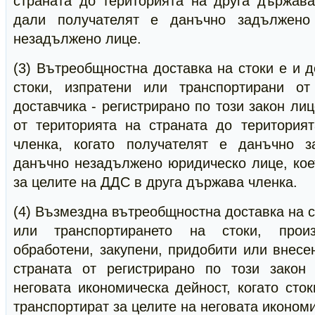
страната до територията на друга държава
дали получателят е данъчно задължено
незадължено лице.
(3) Вътреобщностна доставка на стоки е и д
стоки, изпратени или транспортирани о
доставчика - регистрирано по този закон ли
от територията на страната до територия
членка, когато получателят е данъчно 
данъчно незадължено юридическо лице, кое
за целите на ДДС в друга държава членка.
(4) Възмездна вътреобщностна доставка на с
или транспортирането на стоки, произ
обработени, закупени, придобити или внесе
страната от регистрирано по този закон
неговата икономическа дейност, когато сто
транспортират за целите на неговата иконом