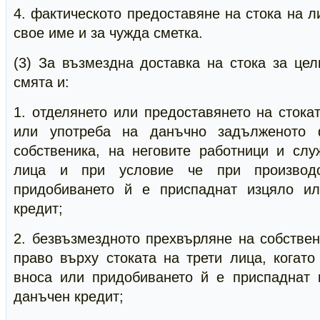
4. фактическото предоставяне на стока на л
свое име и за чужда сметка.
(3) За възмездна доставка на стока за цел
смята и:
1. отделянето или предоставянето на стока
или употреба на данъчно задълженото 
собственика, на неговите работници и слу
лица и при условие че при производс
придобиването й е приспаднат изцяло ил
кредит;
2. безвъзмездното прехвърляне на собстве
право върху стоката на трети лица, когато
вноса или придобиването й е приспаднат 
данъчен кредит;