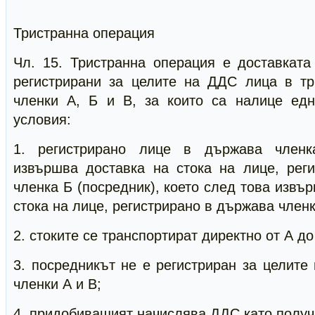
Тристранна операция
Чл. 15. Тристранна операция е доставката
регистрирани за целите на ДДС лица в т
членки А, Б и В, за които са налице ед
условия:
1. регистрирано лице в държава членк
извършва доставка на стока на лице, рег
членка Б (посредник), което след това извъ
стока на лице, регистрирано в държава член
2. стоките се транспортират директно от А до
3. посредникът не е регистриран за целит
членки А и В;
4. придобиващият начислява ДДС като получ