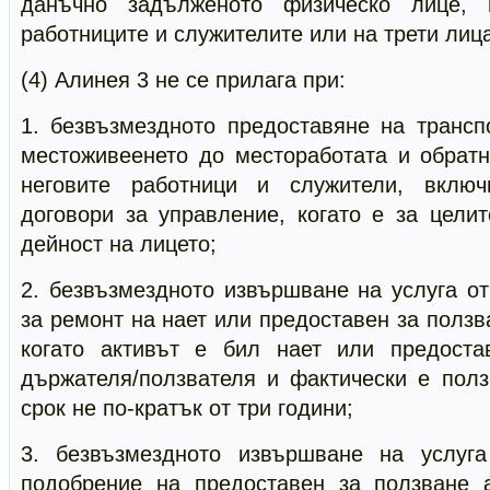
данъчно задълженото физическо лице, 
работниците и служителите или на трети лиц
(4) Алинея 3 не се прилага при:
1. безвъзмездното предоставяне на трансп
местоживеенето до местоработата и обратн
неговите работници и служители, вклю
договори за управление, когато е за цели
дейност на лицето;
2. безвъзмездното извършване на услуга о
за ремонт на нает или предоставен за ползв
когато активът е бил нает или предоста
държателя/ползвателя и фактически е полз
срок не по-кратък от три години;
3. безвъзмездното извършване на услуга
подобрение на предоставен за ползване а