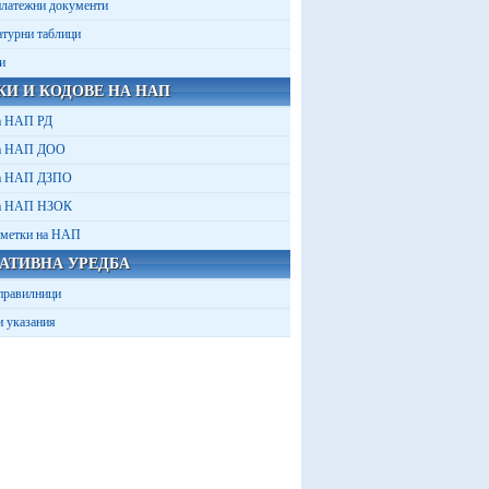
платежни документи
турни таблици
и
КИ И КОДОВЕ НА НАП
а НАП РД
на НАП ДОО
на НАП ДЗПО
на НАП НЗОК
сметки на НАП
АТИВНА УРЕДБА
 правилници
и указания