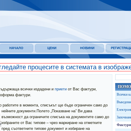
НАЧАЛО
ЦЕНИ
НОВИНИ
РЕГИСТРАЦ
гледайте процесите в системата в изображ
ПОМ
 съдържаща всички издадени и
приети
от Вас фактури,
Всички к
проформа фактури.
Въведени
то работите в момента, списъкът ще бъде ограничен само до
Електрон
нейните документи.
Полето „Показване на” Ви дава
възможност да ограничите списъка на документите само до
Започване
избраните от Вас типове – чрез маркиране на отметките
Фактури
пред съответните типове документ и избиране на