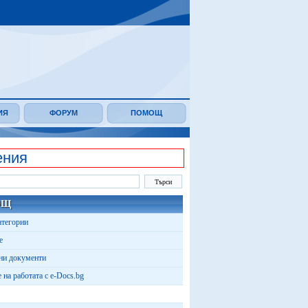
ИЯ
ФОРУМ
ПОМОЩ
ения
ОЩ
атегории
е
ни документи
 на работата с e-Docs.bg