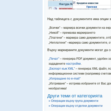
Над таблицата с документите има опции 
„Всички” – маркира всички документи на ек
„Никой” – премахва маркирането
„Платени” – маркира само документите, от
„Неплатени” –маркира само документите, 
Върху маркираните документи могат да с
„Печат”
– генерира PDF документ, удобен за
зададените
настройки
.
„Експорт към XML”
– генерира XML файл, п
информационни системи (например счетовод
„Изпращане по e-mail”
„Изтриване” – изтрива избраните от Вас 
необратима!
Други теми от категорията
» Операции върху група документи
» Операции върху отделни документи