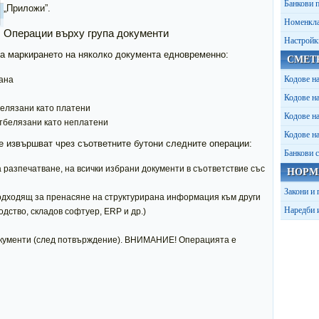
Банкови 
„Приложи”.
Номенкла
Операции върху група документи
Настройк
за маркирането на няколко документа едновременно:
СМЕТ
Кодове н
рана
Кодове 
белязани като платени
Кодове 
отбелязани като неплатени
Кодове 
е извършват чрез съответните бутони следните операции:
Банкови 
 разпечатване, на всички избрани документи в съответствие със
НОРМ
Закони и
одходящ за пренасяне на структурирана информация към други
Наредби 
ство, складов софтуер, ERP и др.)
документи (след потвърждение). ВНИМАНИЕ! Операцията е