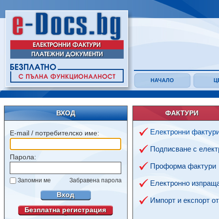
НАЧАЛО
Ц
ВХОД
ФАКТУРИ
Електронни фактур
E-mail / потребителско име:
Подписване с елект
Парола:
Проформа фактури
Запомни ме
Забравена парола
Електронно изпраща
Вход
Импорт и експорт о
Безплатна регистрация