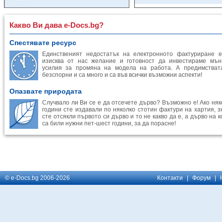
Какво Ви дава e-Docs.bg?
Спестявате ресурс
Единственият недостатък на електронното фактуриране е
изисква от нас желание и готовност да инвестираме мън
усилия за промяна на модела на работа. А предимстват
безспорни и са много и са във всички възможни аспекти!
Опазвате природата
Случвало ли Ви се е да отсечете дърво? Възможно е! Ако няк
години сте издавали по няколко стотин фактури на хартия, з
сте отсякли първото си дърво и то не какво да е, а дърво на 
са били нужни пет-шест години, за да порасне!
© e-Docs.bg 2006-2026
Контакти
|
Форум
|