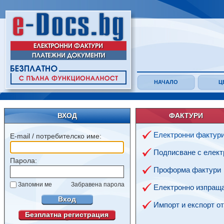
НАЧАЛО
Ц
ВХОД
ФАКТУРИ
Електронни фактур
E-mail / потребителско име:
Подписване с елект
Парола:
Проформа фактури
Запомни ме
Забравена парола
Електронно изпраща
Вход
Импорт и експорт о
Безплатна регистрация