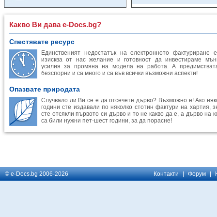
Какво Ви дава e-Docs.bg?
Спестявате ресурс
Единственият недостатък на електронното фактуриране е
изисква от нас желание и готовност да инвестираме мън
усилия за промяна на модела на работа. А предимстват
безспорни и са много и са във всички възможни аспекти!
Опазвате природата
Случвало ли Ви се е да отсечете дърво? Възможно е! Ако няк
години сте издавали по няколко стотин фактури на хартия, з
сте отсякли първото си дърво и то не какво да е, а дърво на 
са били нужни пет-шест години, за да порасне!
© e-Docs.bg 2006-2026
Контакти
|
Форум
|