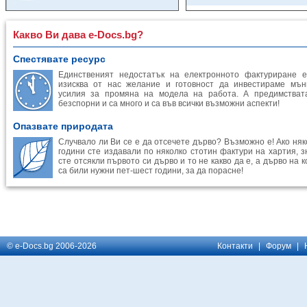
Какво Ви дава e-Docs.bg?
Спестявате ресурс
Единственият недостатък на електронното фактуриране е
изисква от нас желание и готовност да инвестираме мън
усилия за промяна на модела на работа. А предимстват
безспорни и са много и са във всички възможни аспекти!
Опазвате природата
Случвало ли Ви се е да отсечете дърво? Възможно е! Ако няк
години сте издавали по няколко стотин фактури на хартия, з
сте отсякли първото си дърво и то не какво да е, а дърво на 
са били нужни пет-шест години, за да порасне!
© e-Docs.bg 2006-2026
Контакти
|
Форум
|