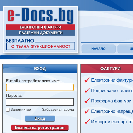
НАЧАЛО
Ц
ВХОД
ФАКТУРИ
Електронни фактур
E-mail / потребителско име:
Подписване с елект
Парола:
Проформа фактури
Запомни ме
Забравена парола
Електронно изпраща
Вход
Импорт и експорт о
Безплатна регистрация